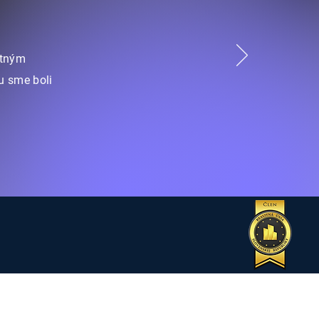
otným
u sme boli
.