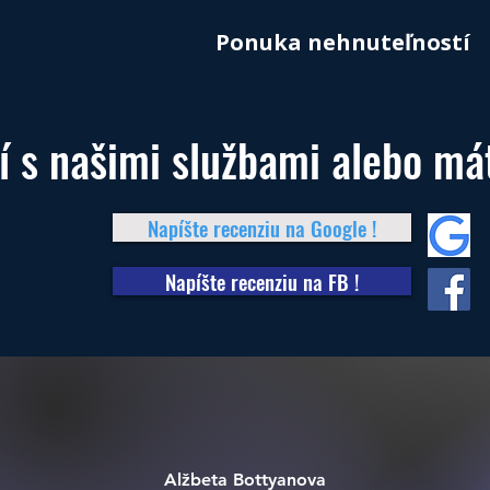
Ponuka nehnuteľností
ní s našimi službami alebo m
Napíšte recenziu na Google !
Napíšte recenziu na FB !
Alžbeta Bottyanova