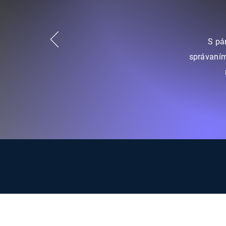
S pá
správaním