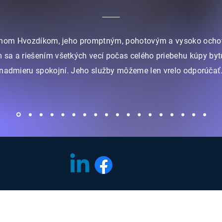
nom Hvozdíkom, jeho promptným, pohotovým a vysoko och
 sa a riešením všetkých vecí počas celého priebehu kúpy byt
nadmieru spokojní. Jeho služby môžeme len vrelo odporúčať